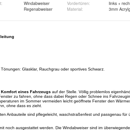
t
:
Windabweiser
Vordertüren
:
links + rech
Regenabweiser
Material
:
3mm Acrylg