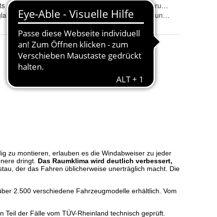
ts
Eintragungsfrei
:
ja, ABE im Lieferumfang
las
Tönung
:
rauchgrau, klar und schwarz