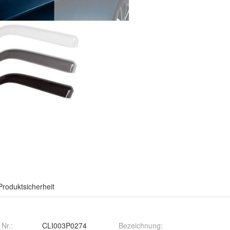
Produktsicherheit
 Nr.:
CLI003P0274
Bezeichnung
: