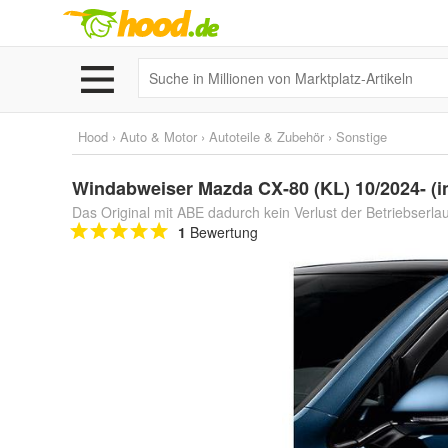
Hood
›
Auto & Motor
›
Autoteile & Zubehör
›
Sonstige
Windabweiser Mazda CX-80 (KL) 10/2024- (i
Das Original mit ABE dadurch kein Verlust der Betriebserla
1
Bewertung