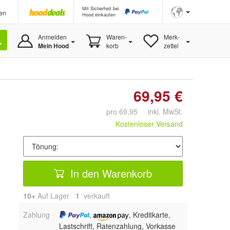
Mit Sicherheit bei
en
Hood einkaufen
Anmelden
Waren-
Merk-
Mein Hood
korb
zettel
69,95 €
pro 69,95 inkl. MwSt.
Kostenloser Versand
In den Warenkorb
10+
Auf Lager
1
 verkauft
Zahlung
,
, Kreditkarte,
Lastschrift, Ratenzahlung, Vorkasse