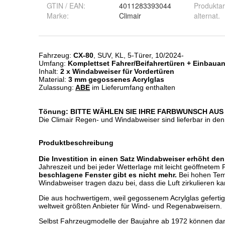
GTIN / EAN:
4011283393044
Produktar
Marke:
Climair
alternat.