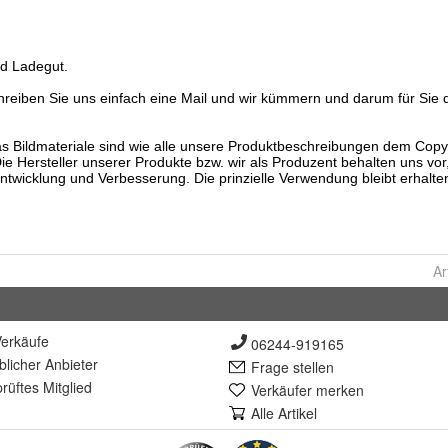
Ar
erkäufe
06244-919165
lich
er Anbieter
Frage stellen
rüft
es Mitglied
Verkäufer merken
Alle Artikel