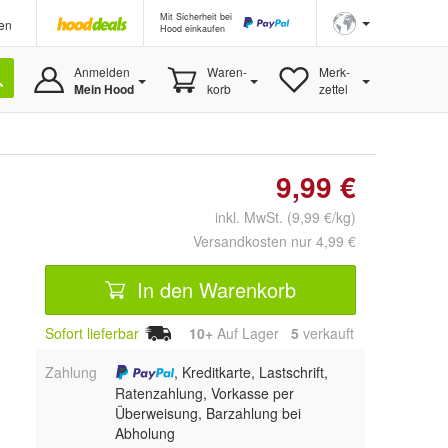
Mit Sicherheit bei
en
Hood einkaufen
Anmelden
Waren-
Merk-
Mein Hood
korb
zettel
9,99 €
inkl. MwSt. (9,99 €/kg)
Versandkosten nur 4,99 €
In den Warenkorb
Sofort lieferbar
10+
Auf Lager
5
 verkauft
Zahlung
, Kreditkarte, Lastschrift,
Ratenzahlung, Vorkasse per
Überweisung, Barzahlung bei
Abholung