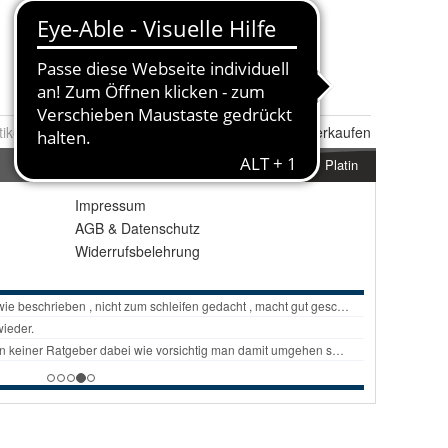
tikel Nr.:
0067881630
Melden
|
Ähnlichen
Artikel verkaufen
Platin
Impressum
AGB
&
Datenschutz
Widerrufsbelehrung