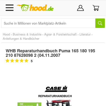
Hood
›
Business & Industrie
›
Agrar- & Forstwirtschaft
›
Literatur
›
Anleitungen & Handbücher
WHB Reparaturhandbuch Puma 165 180 195
210 87628098 2 (04.11.2007
5