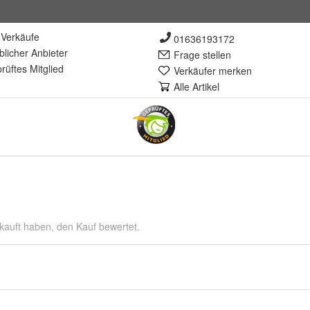
Verkäufe
01636193172
lich
er Anbieter
Frage stellen
rüft
es Mitglied
Verkäufer merken
Alle Artikel
kauft haben, den Kauf bewertet.