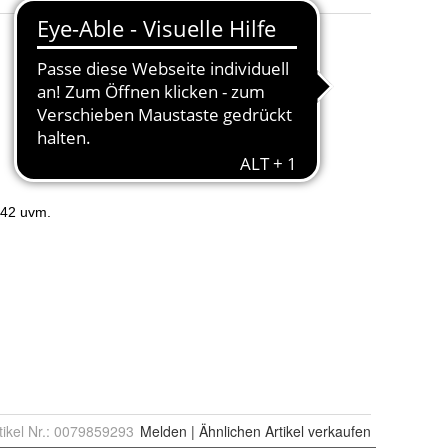
tikel Nr.:
0079859293
Melden
|
Ähnlichen
Artikel verkaufen