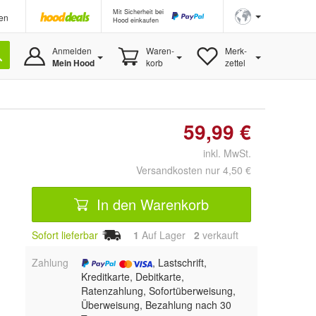
Mit Sicherheit bei
en
Hood einkaufen
Anmelden
Waren-
Merk-
Mein Hood
korb
zettel
59,99 €
inkl. MwSt.
Versandkosten nur 4,50 €
In den Warenkorb
Sofort lieferbar
1
Auf Lager
2
 verkauft
Zahlung
, Lastschrift,
Kreditkarte, Debitkarte,
Ratenzahlung, Sofortüberweisung,
Überweisung, Bezahlung nach 30