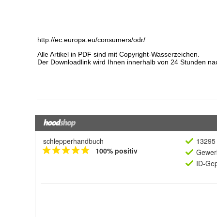
schlepperhandbuch
13295 
100% positiv
Gewerb
ID-Gep