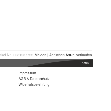
tikel Nr.:
0081237722
Melden
|
Ähnlichen
Artikel verkaufen
Platin
Impressum
AGB
&
Datenschutz
Widerrufsbelehrung