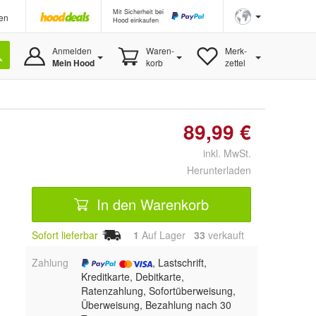
Mit Sicherheit bei
en
Hood einkaufen
Anmelden
Waren-
Merk-
Mein Hood
korb
zettel
89,99 €
inkl. MwSt.
Herunterladen
In den Warenkorb
Sofort lieferbar
1
Auf Lager
33
 verkauft
Zahlung
, Lastschrift,
Kreditkarte, Debitkarte,
Ratenzahlung, Sofortüberweisung,
Überweisung, Bezahlung nach 30