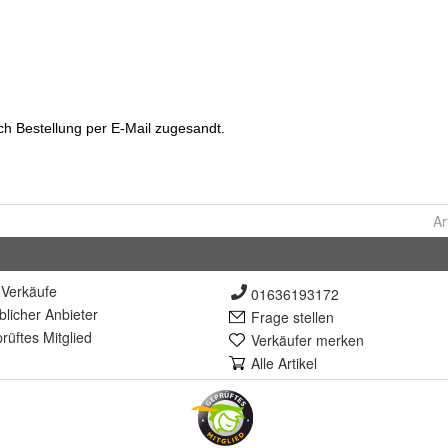
Ar
Verkäufe
01636193172
lich
er Anbieter
Frage stellen
rüft
es Mitglied
Verkäufer merken
Alle Artikel