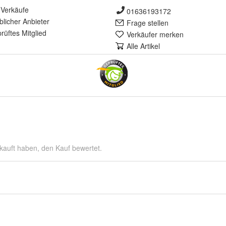
Verkäufe
01636193172
lich
er Anbieter
Frage stellen
rüft
es Mitglied
Verkäufer merken
Alle Artikel
kauft haben, den Kauf bewertet.