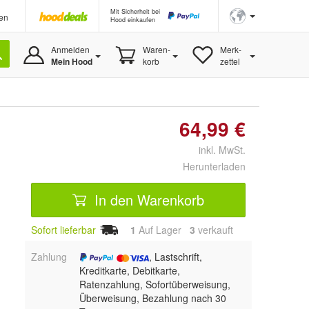
Mit Sicherheit bei
en
Hood einkaufen
Anmelden
Waren-
Merk-
Mein Hood
korb
zettel
64,99 €
inkl. MwSt.
Herunterladen
In den Warenkorb
Sofort lieferbar
1
Auf Lager
3
 verkauft
Zahlung
, Lastschrift,
Kreditkarte, Debitkarte,
Ratenzahlung, Sofortüberweisung,
Überweisung, Bezahlung nach 30