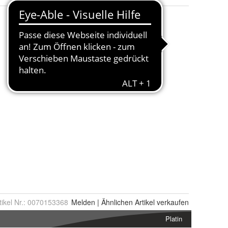
tikel Nr.:
0070153368
Melden
|
Ähnlichen
Artikel verkaufen
Platin