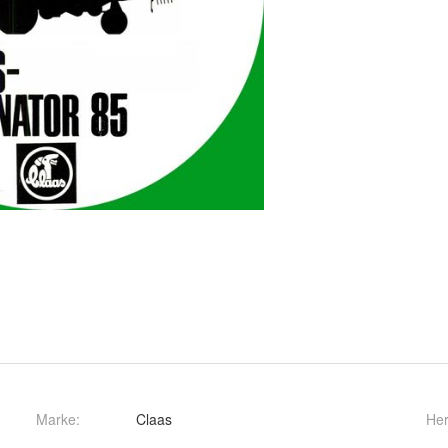
Marke:
Claas
Her