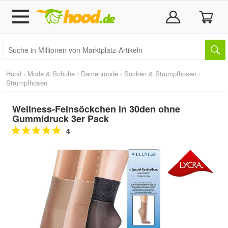
Hood
›
Mode & Schuhe
›
Damenmode
›
Socken & Strumpfhosen
›
Strumpfhosen
Wellness-Feinsöckchen in 30den ohne
Gummidruck 3er Pack
4