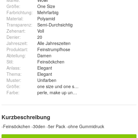
Größe
:
One Size
Farbrichtung
:
Mehrfarbig
Material
:
Polyamid
Transparenz
:
Semi-Durchsichtig
Zehenart
:
Voll
Denier
:
20
Jahreszeit
:
Alle Jahreszeiten
Produktart
:
Feinstrumpfhose
Abteilung
:
Damen
Stil
:
Feinsöckchen
Anlass
:
Elegant
Thema
:
Elegant
Muster
:
Unifarben
Größe
:
one size und one size
Farbe
:
perle, make up und schwarz
Kurzbeschreibung
-Feinsöckchen -30den -5er Pack -ohne Gummidruck