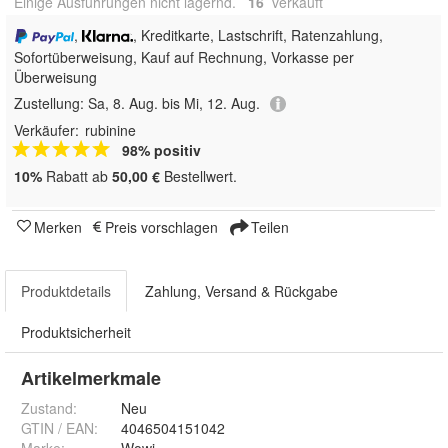
Einige Ausführungen nicht lagernd.
16
 verkauft
,
, Kreditkarte, Lastschrift, Ratenzahlung,
Sofortüberweisung,
Kauf auf Rechnung, Vorkasse per
Überweisung
Zustellung:
Sa, 8. Aug. bis Mi, 12. Aug.
Verkäufer:
rubinine
98% positiv
10%
Rabatt ab
50,00 €
Bestellwert.
Merken
Preis vorschlagen
Teilen
Produktdetails
Zahlung, Versand & Rückgabe
Produktsicherheit
Artikelmerkmale
Zustand:
Neu
GTIN / EAN:
4046504151042
Marke:
Wowi