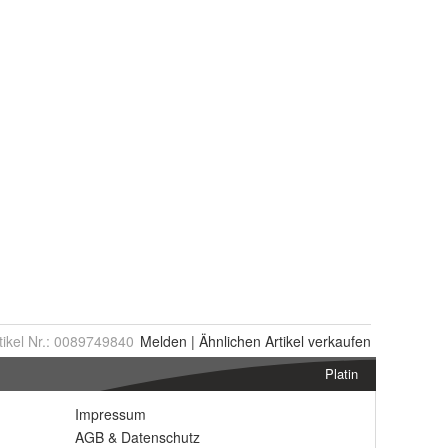
tikel Nr.:
0089749840
Melden
|
Ähnlichen
Artikel verkaufen
Platin
Impressum
AGB
&
Datenschutz