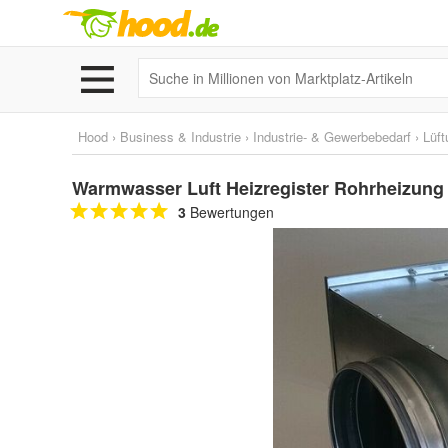
Hood
›
Business & Industrie
›
Industrie- & Gewerbebedarf
›
Lüft
Warmwasser Luft Heizregister Rohrheizun
3
Bewertungen