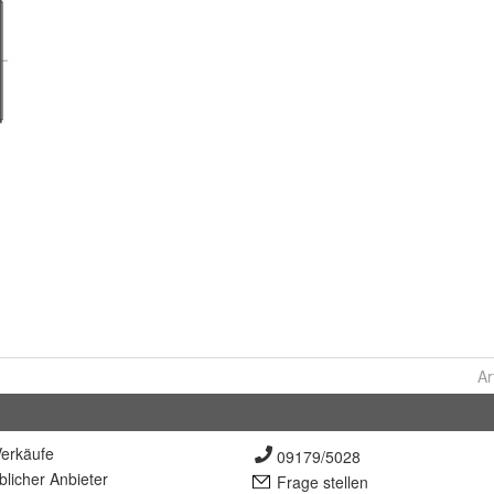
Ar
erkäufe
09179/5028
lich
er Anbieter
Frage stellen