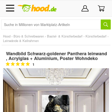
Hood
›
Büro & Schreibwaren
›
Bastel- & Künstlerbedarf
›
Künstlerbedarf
›
Leinwände & Keilrahmen
Wandbild Schwarz-goldener Panthera leinwand
, Acrylglas + Aluminium, Poster Wohndeko
1