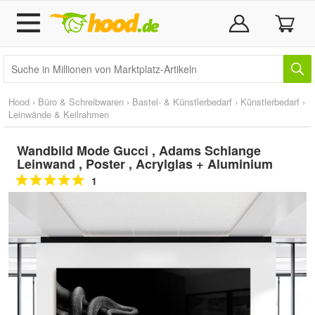
Hood
›
Büro & Schreibwaren
›
Bastel- & Künstlerbedarf
›
Künstlerbedarf
›
Leinwände & Keilrahmen
Wandbild Mode Gucci , Adams Schlange
Leinwand , Poster , Acrylglas + Aluminium
1