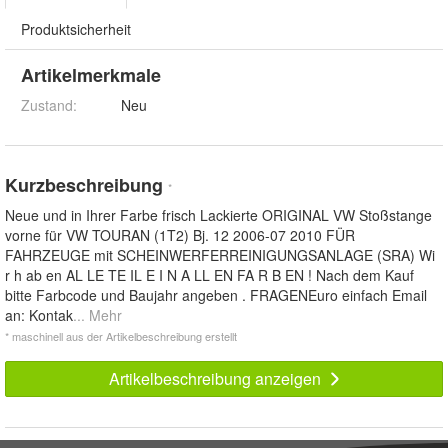
Produktsicherheit
Artikelmerkmale
Zustand:
Neu
Kurzbeschreibung
*
Neue und in Ihrer Farbe frisch Lackierte ORIGINAL VW Stoßstange
vorne für VW TOURAN (1T2) Bj. 12 2006-07 2010 FÜR
FAHRZEUGE mit SCHEINWERFERREINIGUNGSANLAGE (SRA) Wi
r h ab en AL LE TE IL E I N A LL EN FA R B EN ! Nach dem Kauf
bitte Farbcode und Baujahr angeben . FRAGENEuro einfach Email
an: Kontak
... Mehr
* maschinell aus der Artikelbeschreibung erstellt
Artikelbeschreibung anzeigen