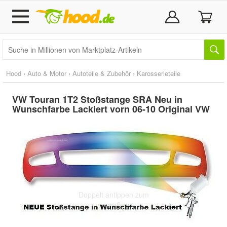
Hood
›
Auto & Motor
›
Autoteile & Zubehör
›
Karosserieteile
VW Touran 1T2 Stoßstange SRA Neu in
Wunschfarbe Lackiert vorn 06-10 Original VW
Doppelt antippen zum
vergrößern