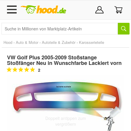
Hood
›
Auto & Motor
›
Autoteile & Zubehör
›
Karosserieteile
VW Golf Plus 2005-2009 Stoßstange
Stoßfänger Neu in Wunschfarbe Lackiert vorn
2
Doppelt antippen zum
vergrößern