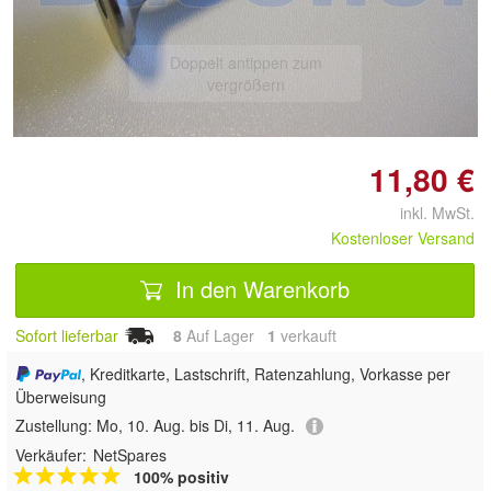
Doppelt antippen zum
vergrößern
11,80 €
inkl. MwSt.
Kostenloser Versand
In den Warenkorb
Sofort lieferbar
8
Auf Lager
1
 verkauft
, Kreditkarte, Lastschrift, Ratenzahlung, Vorkasse per
Überweisung
Zustellung:
Mo, 10. Aug. bis Di, 11. Aug.
Verkäufer:
NetSpares
100% positiv