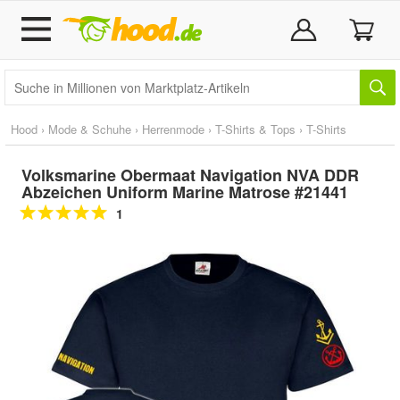
Hood
›
Mode & Schuhe
›
Herrenmode
›
T-Shirts & Tops
›
T-Shirts
Volksmarine Obermaat Navigation NVA DDR
Abzeichen Uniform Marine Matrose #21441
1