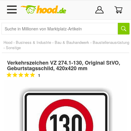
Hood
›
Business & Industrie
›
Bau & Bauhandwerk
›
Baustellenausrüstung
›
Sonstige
Verkehrszeichen VZ 274.1-130, Original StVO,
Geburtstagsschild, 420x420 mm
1