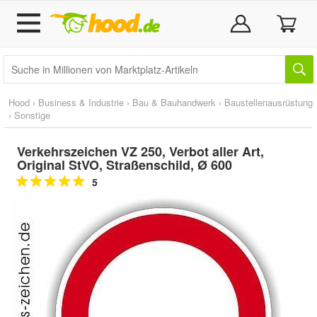
Hood
›
Business & Industrie
›
Bau & Bauhandwerk
›
Baustellenausrüstung
›
Sonstige
Verkehrszeichen VZ 250, Verbot aller Art,
Original StVO, Straßenschild, Ø 600
5