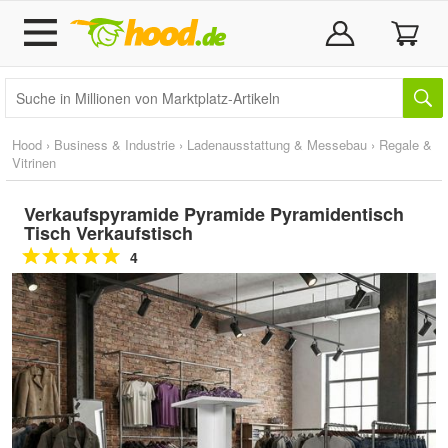
Hood
›
Business & Industrie
›
Ladenausstattung & Messebau
›
Regale &
Vitrinen
Verkaufspyramide Pyramide Pyramidentisch
Tisch Verkaufstisch
4