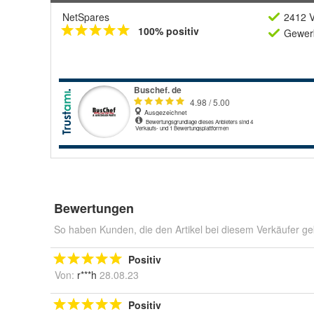
NetSpares
2412 V
100% positiv
Gewerb
Bewertungen
So haben Kunden, die den Artikel bei diesem Verkäufer ge
Positiv
Von:
r***h
28.08.23
Positiv