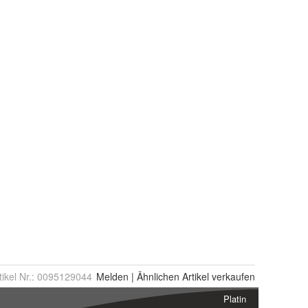
tikel Nr.:
0095129044
Melden
|
Ähnlichen
Artikel verkaufen
Platin