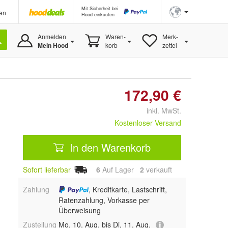
Mit Sicherheit bei
en
Hood einkaufen
Anmelden
Waren-
Merk-
Mein Hood
korb
zettel
172,90 €
inkl. MwSt.
Kostenloser Versand
In den Warenkorb
Sofort lieferbar
6
Auf Lager
2
 verkauft
Zahlung
, Kreditkarte, Lastschrift,
Ratenzahlung, Vorkasse per
Überweisung
Zustellung
Mo, 10. Aug. bis Di, 11. Aug.