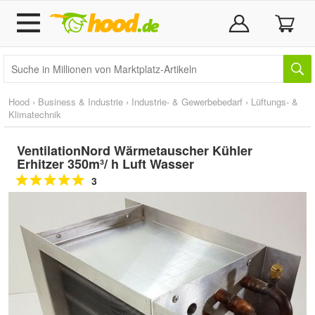
Hood
›
Business & Industrie
›
Industrie- & Gewerbebedarf
›
Lüftungs- &
Klimatechnik
VentilationNord Wärmetauscher Kühler
Erhitzer 350m³/ h Luft Wasser
3