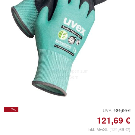
Doppelt antippen zum
vergrößern
- 7%
UVP:
131,00 €
121,69 €
inkl. MwSt.
(121,69 €/)