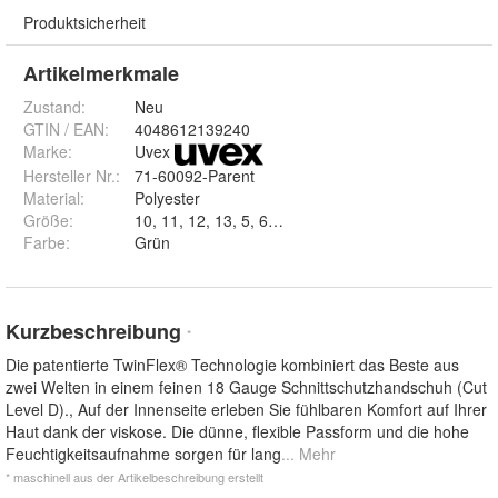
Produktsicherheit
Artikelmerkmale
Zustand:
Neu
GTIN / EAN:
4048612139240
Marke:
Uvex
Hersteller Nr.:
71-60092-Parent
Material
:
Polyester
Größe
:
10, 11, 12, 13, 5, 6, 7, 8 und 9
Farbe
:
Grün
Kurzbeschreibung
*
Die patentierte TwinFlex® Technologie kombiniert das Beste aus
zwei Welten in einem feinen 18 Gauge Schnittschutzhandschuh (Cut
Level D)., Auf der Innenseite erleben Sie fühlbaren Komfort auf Ihrer
Haut dank der viskose. Die dünne, flexible Passform und die hohe
Feuchtigkeitsaufnahme sorgen für lang
... Mehr
* maschinell aus der Artikelbeschreibung erstellt