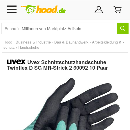
Hood
›
Business & Industrie
›
Bau & Bauhandwerk
›
Arbeitskleidung & -
schutz
›
Handschuhe
Uvex Schnittschutzhandschuhe
Twinflex D SG MR-Strick 2 60092 10 Paar