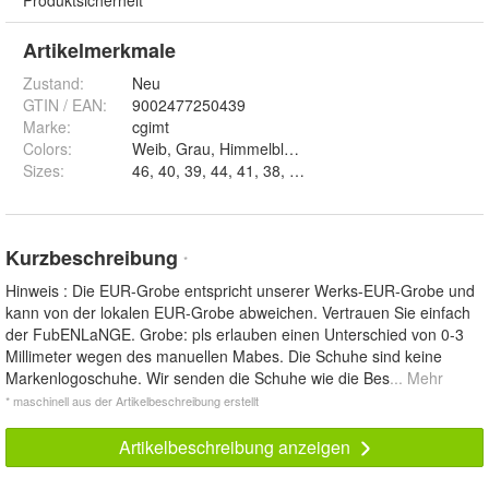
Produktsicherheit
Artikelmerkmale
Zustand:
Neu
GTIN / EAN:
9002477250439
Marke:
cgimt
Colors
:
Weib, Grau, Himmelblau und Schwarz
Sizes
:
46, 40, 39, 44, 41, 38, 43, 36, 45, 42, 37 und 35
Kurzbeschreibung
*
Hinweis : Die EUR-Grobe entspricht unserer Werks-EUR-Grobe und
kann von der lokalen EUR-Grobe abweichen. Vertrauen Sie einfach
der FubENLaNGE. Grobe: pls erlauben einen Unterschied von 0-3
Millimeter wegen des manuellen Mabes. Die Schuhe sind keine
Markenlogoschuhe. Wir senden die Schuhe wie die Bes
... Mehr
* maschinell aus der Artikelbeschreibung erstellt
Artikelbeschreibung anzeigen