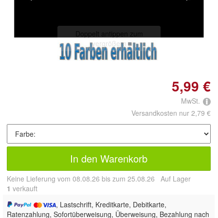
Doppelt antippen zum
vergrößern
5,99 €
MwSt.
Versandkosten nur 2,79 €
In den Warenkorb
Keine Lieferung vom 08.08.26 bis zum 25.08.26 Auf Lager
1
 verkauft
, Lastschrift, Kreditkarte, Debitkarte,
Ratenzahlung, Sofortüberweisung, Überweisung, Bezahlung nach