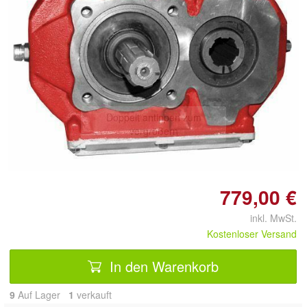
Doppelt antippen zum
vergrößern
779,00 €
inkl. MwSt.
Kostenloser Versand
In den Warenkorb
9
Auf Lager
1
 verkauft