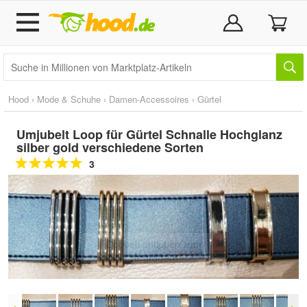
Hood
›
Mode & Schuhe
›
Damen-Accessoires
›
Gürtel
Umjubelt Loop für Gürtel Schnalle Hochglanz
silber gold verschiedene Sorten
3
Doppelt antippen zum
vergrößern