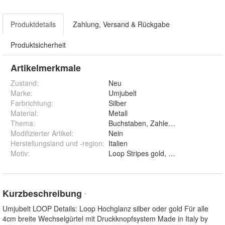
Produktdetails
Zahlung, Versand & Rückgabe
Produktsicherheit
Artikelmerkmale
Zustand:
Neu
Marke:
Umjubelt
Farbrichtung
:
Silber
Material
:
Metall
Thema
:
Buchstaben, Zahlen & Symbole
Modifizierter Artikel
:
Nein
Herstellungsland und -region
:
Italien
Motiv
:
Kurzbeschreibung
*
Umjubelt LOOP Details: Loop Hochglanz silber oder gold Für alle
4cm breite Wechselgürtel mit Druckknopfsystem Made in Italy by