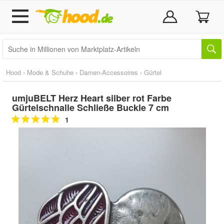
Hood
›
Mode & Schuhe
›
Damen-Accessoires
›
Gürtel
umjuBELT Herz Heart silber rot Farbe
Gürtelschnalle Schließe Buckle 7 cm
1