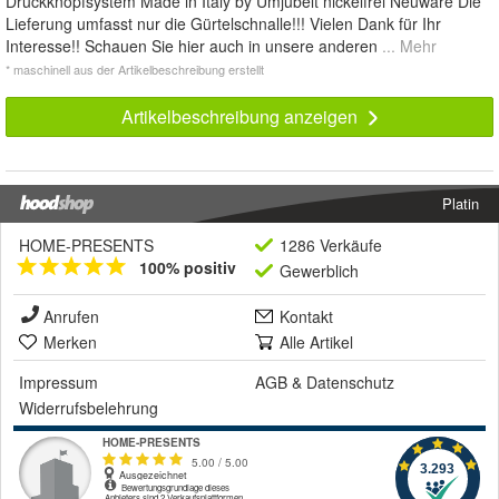
Druckknopfsystem Made in Italy by Umjubelt nickelfrei Neuware Die
Lieferung umfasst nur die Gürtelschnalle!!! Vielen Dank für Ihr
Interesse!! Schauen Sie hier auch in unsere anderen
... Mehr
* maschinell aus der Artikelbeschreibung erstellt
Artikelbeschreibung anzeigen
Platin
HOME-PRESENTS
1286 Verkäufe
100% positiv
Gewerblich
Anrufen
Kontakt
Merken
Alle Artikel
Impressum
AGB
&
Datenschutz
Widerrufsbelehrung