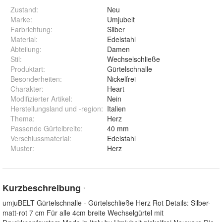
Zustand:
Neu
Marke:
Umjubelt
Farbrichtung
:
Silber
Material
:
Edelstahl
Abteilung
:
Damen
Stil
:
Wechselschließe
Produktart
:
Gürtelschnalle
Besonderheiten
:
Nickelfrei
Charakter
:
Heart
Modifizierter Artikel
:
Nein
Herstellungsland und -region
:
Italien
Thema
:
Herz
Passende Gürtelbreite
:
40 mm
Verschlussmaterial
:
Edelstahl
Muster
:
Herz
Kurzbeschreibung
*
umjuBELT Gürtelschnalle - Gürtelschließe Herz Rot Details: Silber-
matt-rot 7 cm Für alle 4cm breite Wechselgürtel mit