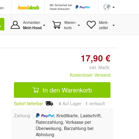
Mit Sicherheit bei
en
Hood einkaufen
Anmelden
Waren-
Merk-
Mein Hood
korb
zettel
17,90 €
inkl. MwSt.
Kostenloser Versand
In den Warenkorb
Sofort lieferbar
4
Auf Lager
1
 verkauft
Zahlung
, Kreditkarte, Lastschrift,
Ratenzahlung, Vorkasse per
Überweisung, Barzahlung bei
Abholung