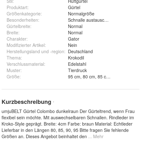
Stil
:
Hüftgürtel
Produktart
:
Gürtel
Größenkategorie
:
Normalgröße
Besonderheiten
:
Schnalle austauschbar
Gürtelbreite
:
Normal
Breite
:
Normal
Charakter
:
Gator
Modifizierter Artikel
:
Nein
Herstellungsland und -region
:
Deutschland
Thema
:
Krokodil
Verschlussmaterial
:
Edelstahl
Muster
:
Tierdruck
Größe
:
95 cm, 80 cm, 85 cm und 90 cm
Kurzbeschreibung
*
umjuBELT Gürtel Colombo dunkelraun Der Gürteltrend, wenn Frau
flexibel sein möchte. Mit auswechselbaren Schnallen. Rindleder im
Kroko-Style geprägt. Breite: 4cm Farbe: braun Material: Echtleder
Lieferbar in den Längen 80, 85, 90, 95 Bitte fragen Sie fehlende
Größen an. Dieses Angebot beinhaltet den
... Mehr