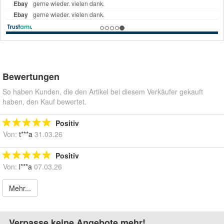
Bewertungen
So haben Kunden, die den Artikel bei diesem Verkäufer gekauft
haben, den Kauf bewertet.
Positiv
Von:
t***a
31.03.26
Positiv
Von:
l***a
07.03.26
Mehr...
Verpasse keine Angebote mehr!