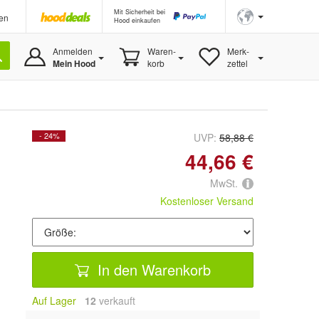
Mit Sicherheit bei
en
Hood einkaufen
Anmelden
Waren-
Merk-
Mein Hood
korb
zettel
- 24%
UVP:
58,88 €
44,66 €
MwSt.
Kostenloser Versand
In den Warenkorb
Auf Lager
12
 verkauft