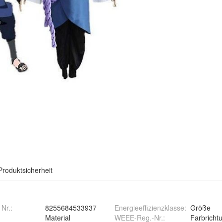
Produktsicherheit
 Nr.:
8255684533937
Energieeffizienzklasse
:
Größe
Material
WEEE-Reg.-Nr.
:
Farbricht