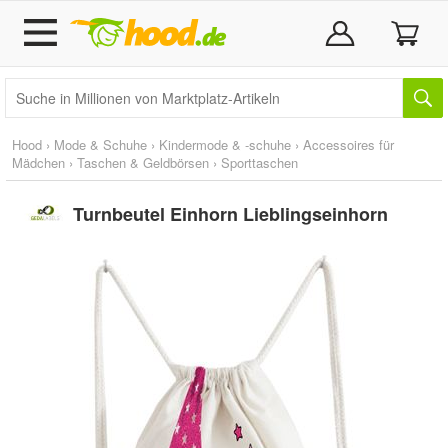
Hood
›
Mode & Schuhe
›
Kindermode & -schuhe
›
Accessoires für
Mädchen
›
Taschen & Geldbörsen
›
Sporttaschen
Turnbeutel Einhorn Lieblingseinhorn