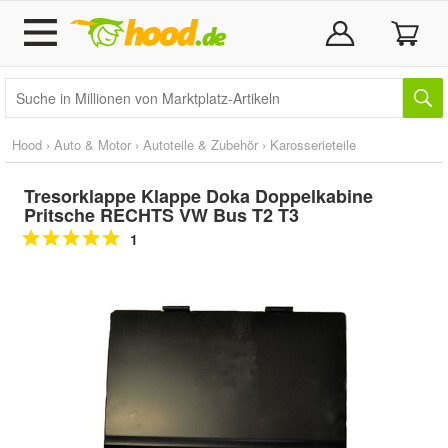
Hood
›
Auto & Motor
›
Autoteile & Zubehör
›
Karosserieteile
Tresorklappe Klappe Doka Doppelkabine
Pritsche RECHTS VW Bus T2 T3
1