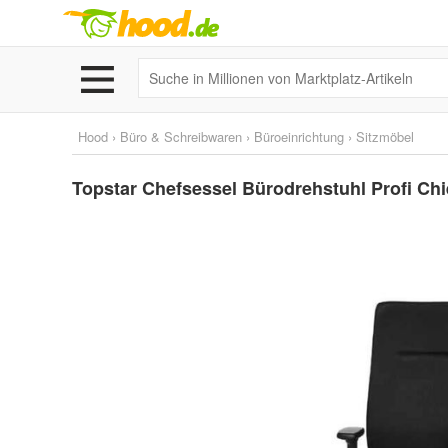
Hood
›
Büro & Schreibwaren
›
Büroeinrichtung
›
Sitzmöbel
Topstar Chefsessel Bürodrehstuhl Profi Chi