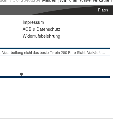
tikel Nr.:
0123462254
Melden
|
Ähnlichen
Artikel verkaufen
Platin
Impressum
AGB
&
Datenschutz
Widerrufsbelehrung