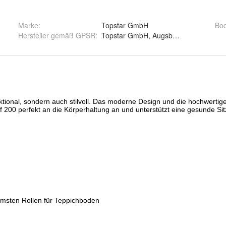
Marke:
Topstar GmbH
Bod
Hersteller gemäß GPSR
:
Topstar GmbH, Augsburger Straße29