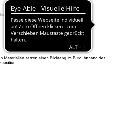
enrollen
:
Teppichbodenrollen und Hartbodenrollen
, 86863Langenneufnach,
info@toopstar.de