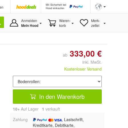
Mit Sicherheit bei
en
Hood einkaufen
Anmelden
Waren-
Merk-
Mein Hood
korb
zettel
333,00 €
ab
inkl. MwSt.
Kostenloser Versand
In den Warenkorb
10+
Auf Lager
1
 verkauft
Zahlung
, Lastschrift,
Kreditkarte, Debitkarte,