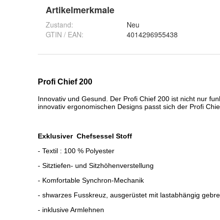
Artikelmerkmale
Zustand:
Neu
GTIN / EAN:
4014296955438