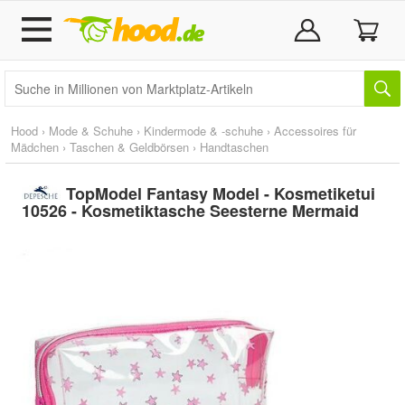
Hood
›
Mode & Schuhe
›
Kindermode & -schuhe
›
Accessoires für
Mädchen
›
Taschen & Geldbörsen
›
Handtaschen
TopModel Fantasy Model - Kosmetiketui
10526 - Kosmetiktasche Seesterne Mermaid