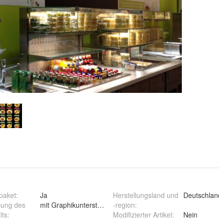
paket
:
Ja
Herstellungsland und
Deutschlan
bung des
mit Graphikunterstützung auf Wunsch
-region
:
lts
:
Modifizierter Artikel
:
Nein