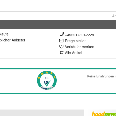
Ar
käufe
+4922178942228
lich
er Anbieter
Frage stellen
Verkäufer merken
Alle Artikel