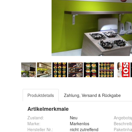
Produktdetails
Zahlung, Versand & Rückgabe
Artikelmerkmale
Zustand:
Neu
Angebots
Marke:
Markenlos
Beschrei
Hersteller Nr.:
nicht zutreffend
Paketinha