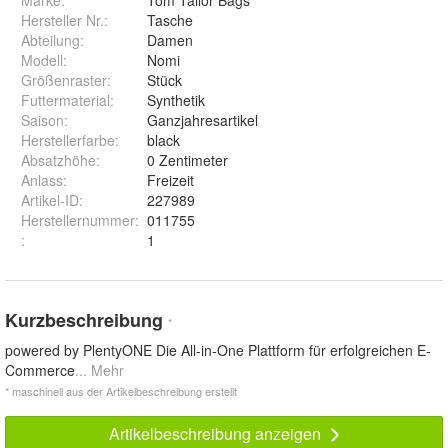
Marke:
Tom Tailor Bags
Hersteller Nr.:
Tasche
Abteilung
:
Damen
Modell
:
Nomi
Größenraster
:
Stück
Futtermaterial
:
Synthetik
Saison
:
Ganzjahresartikel
Herstellerfarbe
:
black
Absatzhöhe
:
0 Zentimeter
Anlass
:
Freizeit
Artikel-ID
:
227989
Herstellernummer
:
011755
:
1
Kurzbeschreibung
*
powered by PlentyONE Die All-in-One Plattform für erfolgreichen E-
Commerce
... Mehr
* maschinell aus der Artikelbeschreibung erstellt
Artikelbeschreibung anzeigen