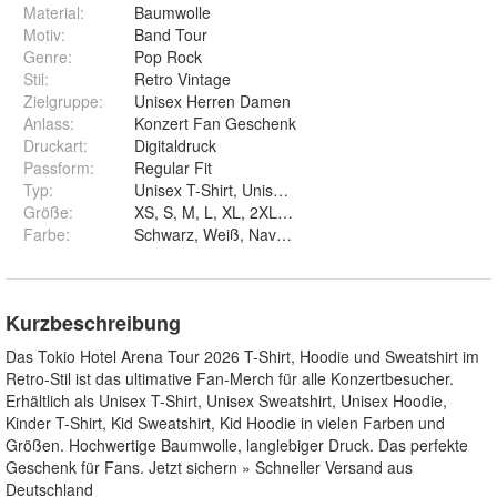
Material
:
Baumwolle
Motiv
:
Band Tour
Genre
:
Pop Rock
Stil
:
Retro Vintage
Zielgruppe
:
Unisex Herren Damen
Anlass
:
Konzert Fan Geschenk
Druckart
:
Digitaldruck
Passform
:
Regular Fit
Typ
:
Größe
:
Farbe
:
Schwarz, Weiß, Navy, Rot, Burgundy, Bottle Green, 
Kurzbeschreibung
Das Tokio Hotel Arena Tour 2026 T-Shirt, Hoodie und Sweatshirt im
Retro-Stil ist das ultimative Fan-Merch für alle Konzertbesucher.
Erhältlich als Unisex T-Shirt, Unisex Sweatshirt, Unisex Hoodie,
Kinder T-Shirt, Kid Sweatshirt, Kid Hoodie in vielen Farben und
Größen. Hochwertige Baumwolle, langlebiger Druck. Das perfekte
Geschenk für Fans. Jetzt sichern » Schneller Versand aus
Deutschland