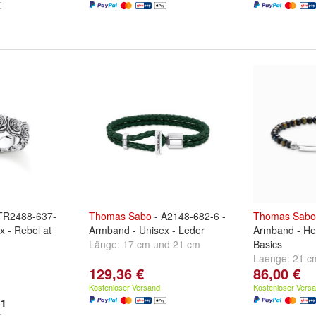
TR2488-637-
Thomas
Sabo
- A2148-682-6 -
Thomas
Sabo
x - Rebel at
Armband - Unisex - Leder
Armband - He
Länge:
17 cm
und
21 cm
Basics
Laenge:
21 c
129,36 €
86,00 €
Kostenloser Versand
Kostenloser Vers
1