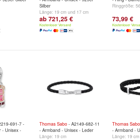
Silber
Ringgröße:
5
Länge:
19 cm
und
17 cm
ab 721,25 €
73,99 €
Kostenloser Versand
Kostenloser Vers
2219-691-7 -
Thomas
Sabo
- A2149-682-11
Thomas
Sabo
- Unisex -
- Armband - Unisex - Leder
- Armband - U
Länge:
19 cm
Länge:
19 cm