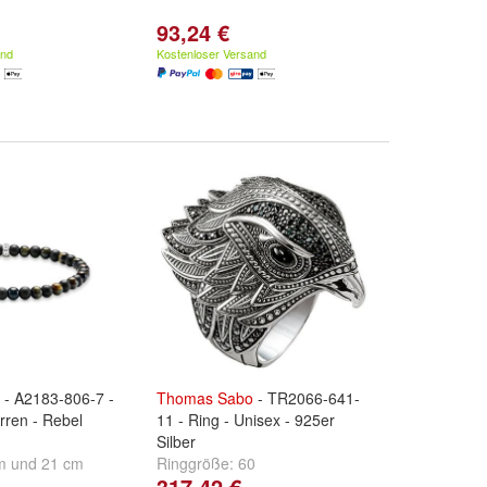
93,24 €
and
Kostenloser Versand
- A2183-806-7 -
Thomas
Sabo
- TR2066-641-
rren - Rebel
11 - Ring - Unisex - 925er
Silber
m
und
21 cm
Ringgröße:
60
317,42 €