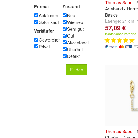
Thomas
Sabo
- 
Format
Zustand
Armband - Herre
Basics
Auktionen
Neu
Laenge:
21 cm
,
Sofortkauf
Wie neu
57,09 €
cm
Sehr gut
Verkäufer
Kostenloser Versand
Gut
Gewerblich
Akzeptabel
Privat
Überholt
Defekt
Finden
Thomas
Sabo
- 
Charm - Damen -