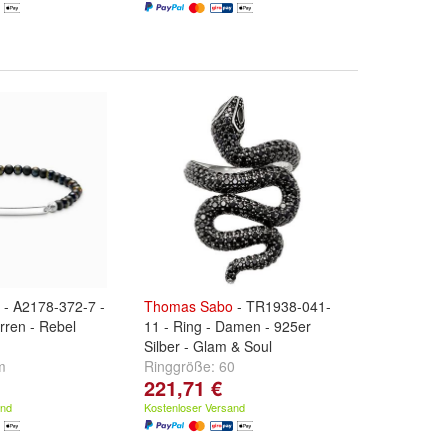
- A2178-372-7 -
Thomas
Sabo
- TR1938-041-
rren - Rebel
11 - Ring - Damen - 925er
Silber - Glam & Soul
m
Ringgröße:
60
221,71 €
and
Kostenloser Versand