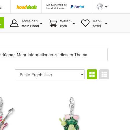
Mit Sicherheit bei
en
Hood einkaufen
Anmelden
Waren-
Merk-
Mein Hood
korb
zettel
verfügbar.
Mehr Informationen zu diesem Thema.