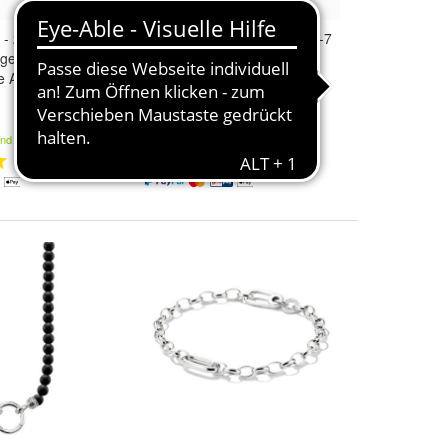
- 2208-496-7 -
Thomas
Sabo
- CR750-995-7
er - Damen -
- Ohrringe - Damen - True
e Are
Romance
119,24 €
and
Kostenloser Versand
2
1