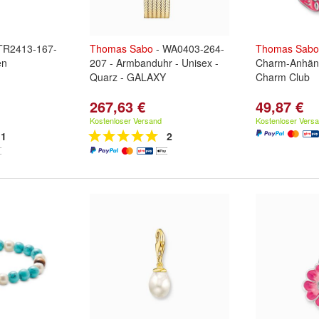
TR2413-167-
Thomas
Sabo
- WA0403-264-
Thomas
Sabo
en
207 - Armbanduhr - Unisex -
Charm-Anhäng
Quarz - GALAXY
Charm Club
267,63 €
49,87 €
Kostenloser Versand
Kostenloser Vers
1
2