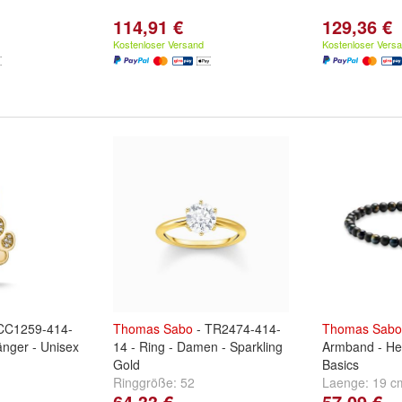
114,91 €
129,36 €
Kostenloser Versand
Kostenloser Vers
CC1259-414-
Thomas
Sabo
- TR2474-414-
Thomas
Sabo
nger - Unisex
14 - Ring - Damen - Sparkling
Armband - He
Gold
Basics
Ringgröße:
52
Laenge:
19 c
64,33 €
57,09 €