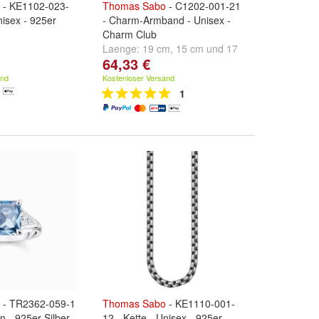
- KE1102-023-
Thomas
Sabo
- C1202-001-21
nisex - 925er
- Charm-Armband - Unisex -
Charm Club
Laenge:
19 cm
,
15 cm
und
17
64,33 €
cm
and
Kostenloser Versand
1
- TR2362-059-1
Thomas
Sabo
- KE1110-001-
n - 925er Silber
12 - Kette - Unisex - 925er