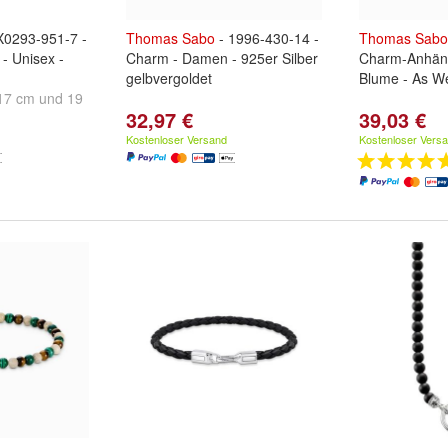
X0293-951-7 -
Thomas
Sabo
- 1996-430-14 -
Thomas
Sabo
 Unisex -
Charm - Damen - 925er Silber
Charm-Anhäng
gelbvergoldet
Blume - As W
17 cm
und
19
32,97 €
39,03 €
Kostenloser Versand
Kostenloser Vers