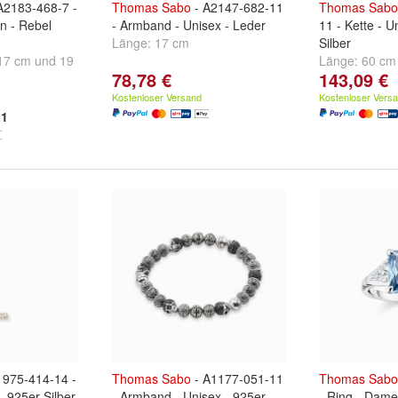
A2183-468-7 -
Thomas
Sabo
- A2147-682-11
Thomas
Sabo
n - Rebel
- Armband - Unisex - Leder
11 - Kette - U
Länge:
17 cm
Silber
17 cm
und
19
Länge:
60 cm
78,78 €
143,09 €
Kostenloser Versand
Kostenloser Vers
1
1975-414-14 -
Thomas
Sabo
- A1177-051-11
Thomas
Sabo
 925er Silber
- Armband - Unisex - 925er
- Ring - Dame