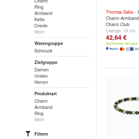
Charm
Ring
Thomas
Sabo
- 
Armband
Charm-Armband -
Kette
Charm Club
Creole
Laenge:
15 cm
,
Mehr
42,64 €
cm
Warengruppe
Kostenloser Versand
Schmuck
Zielgruppe
Damen
Unisex
Herren
Produktart
Charm
Armband
Ring
Mehr
Filtern