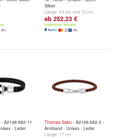
6
Silber
Länge:
53 cm
und
70 cm
ab 252,23 €
and
Kostenloser Versand
- A2148-682-11
Thomas
Sabo
- A2149-682-2 -
nisex - Leder
Armband - Unisex - Leder
Länge:
17 cm