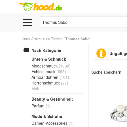
1869 Artikel zum Thema
"Thomas Sabo"
Nach Kategorie
Ungültige
Uhren & Schmuck
Modeschmuck
(1038)
Echtschmuck
(695)
Suche speichern
Armbanduhren
(101)
Herrenschmuck
(27)
Mehr
Beauty & Gesundheit
Parfum
(1)
Mode & Schuhe
Damen-Accessoires
(1)