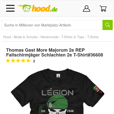
Hood
›
Mode & Schuhe
›
Herrenmode
›
T-Shirts & Tops
›
T-Shirts
Thomas Gast More Majorum 2e REP
Fallschirmjäger Schlachten 2e T-Shirt#36608
2