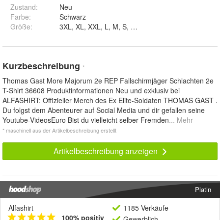
Zustand:
Neu
Farbe
:
Schwarz
Größe
:
3XL, XL, XXL, L, M, S, 4XL und 5XL
Kurzbeschreibung
*
Thomas Gast More Majorum 2e REP Fallschirmjäger Schlachten 2e
T-Shirt 36608 Produktinformationen Neu und exklusiv bei
ALFASHIRT: Offizieller Merch des Ex Elite-Soldaten THOMAS GAST .
Du folgst dem Abenteurer auf Social Media und dir gefallen seine
Youtube-VideosEuro Bist du vielleicht selber Fremden
... Mehr
* maschinell aus der Artikelbeschreibung erstellt
Artikelbeschreibung anzeigen
Platin
Alfashirt
1185 Verkäufe
100% positiv
Gewerblich