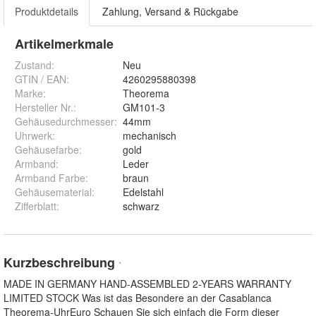
Produktdetails
Zahlung, Versand & Rückgabe
Artikelmerkmale
Zustand:
Neu
GTIN / EAN:
4260295880398
Marke:
Theorema
Hersteller Nr.:
GM101-3
Gehäusedurchmesser
:
44mm
Uhrwerk
:
mechanisch
Gehäusefarbe
:
gold
Armband
:
Leder
Armband Farbe
:
braun
Gehäusematerial
:
Edelstahl
Zifferblatt
:
schwarz
Kurzbeschreibung
*
MADE IN GERMANY HAND-ASSEMBLED 2-YEARS WARRANTY
LIMITED STOCK Was ist das Besondere an der Casablanca
Theorema-UhrEuro Schauen Sie sich einfach die Form dieser