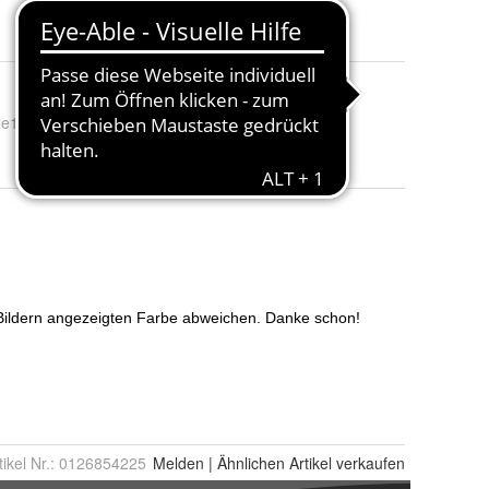
le123
:
Picture123
hre
tikel Nr.:
0126854225
Melden
|
Ähnlichen
Artikel verkaufen