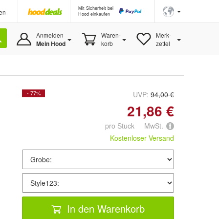
Mit Sicherheit bei
en
Hood einkaufen
Anmelden
Waren-
Merk-
Mein Hood
korb
zettel
- 77%
UVP:
94,00 €
21,86 €
pro Stuck MwSt.
Kostenloser Versand
In den Warenkorb