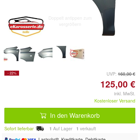
Doppelt antippen zum
vergrößern
- 22%
UVP:
160,00 €
125,00 €
inkl. MwSt.
Kostenloser Versand
In den Warenkorb
Sofort lieferbar
1
Auf Lager
1
 verkauft
, Lastschrift, Kreditkarte, Debitkarte,