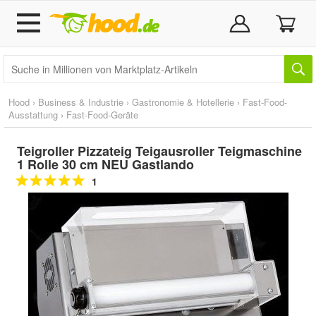
Hood
›
Business & Industrie
›
Gastronomie & Hotellerie
›
Fast-Food-
Ausstattung
›
Fast-Food-Geräte
Teigroller Pizzateig Teigausroller Teigmaschine
1 Rolle 30 cm NEU Gastlando
1