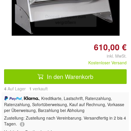
Doppelt antippen zum
vergrößern
610,00 €
inkl. MwSt.
Kostenloser Versand
In den Warenkorb
4
Auf Lager
1
 verkauft
,
, Kreditkarte, Lastschrift, Ratenzahlung,
Ratenzahlung, Sofortüberweisung,
Kauf auf Rechnung, Vorkasse
per Überweisung, Barzahlung bei Abholung
Zustellung:
Zustellung nach Vereinbarung. Versandfertig in 2 bis 4
Tagen.