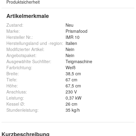
Produktsicherheit
Artikelmerkmale
Zustand:
Neu
Marke:
Prismafood
Hersteller Nr.:
IMR 10
Herstellungsland und -region
:
Italien
Modifizierter Artikel
:
Nein
Angebotspaket
:
Nein
Ausgewählte Suchfilter
:
Teigmaschine
Farbrichtung
:
Weiß
Breite
:
38,5 cm
Tiefe
:
67 cm
Höhe
:
67,5 cm
Anschluss
:
230 V
Leistung
:
0,37 kW
Kessel Ø
:
26 cm
Stundenleistung
:
35 kg/h
Kurzbeschreibung