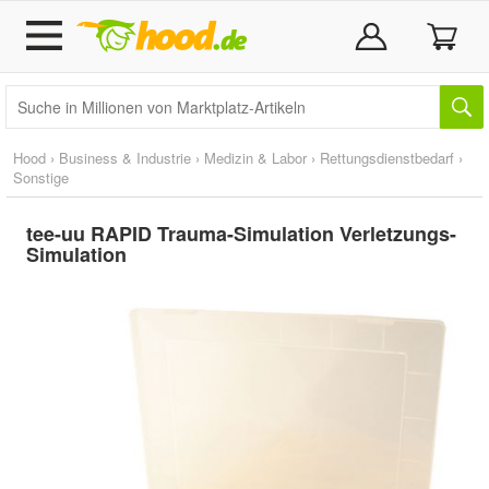
Hood
›
Business & Industrie
›
Medizin & Labor
›
Rettungsdienstbedarf
›
Sonstige
tee-uu RAPID Trauma-Simulation Verletzungs-
Simulation