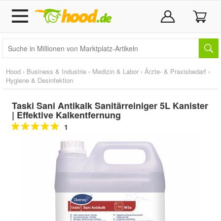
Hood
›
Business & Industrie
›
Medizin & Labor
›
Ärzte- & Praxisbedarf
›
Hygiene & Desinfektion
Taski Sani Antikalk Sanitärreiniger 5L Kanister
| Effektive Kalkentfernung
1