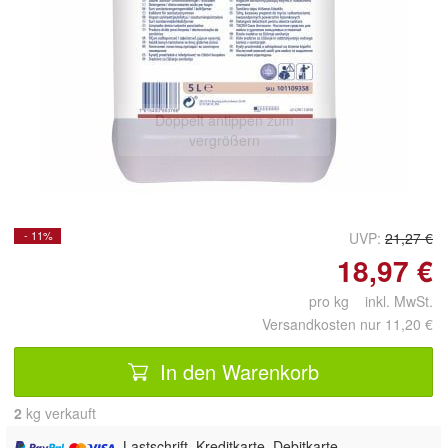
Doppelt antippen zum
vergrößern
- 11%
UVP:
21,27 €
18,97 €
pro kg inkl. MwSt.
Versandkosten nur 11,20 €
In den Warenkorb
2
 kg verkauft
, Lastschrift, Kreditkarte, Debitkarte,