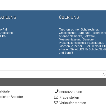
Ar
rkäufe
036602260200
lich
er Anbieter
Frage stellen
Verkäufer merken