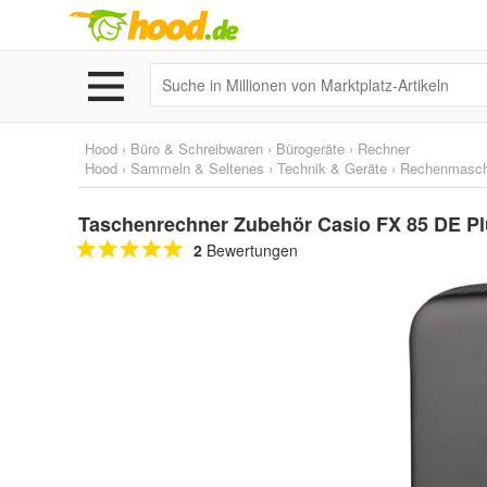
Hood
›
Büro & Schreibwaren
›
Bürogeräte
›
Rechner
Hood
›
Sammeln & Seltenes
›
Technik & Geräte
›
Rechenmasch
Taschenrechner Zubehör Casio FX 85 DE Pl
2
Bewertungen