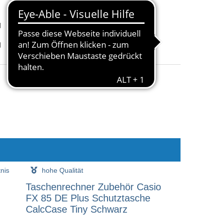
d
Größe
:
Schutztasche
d