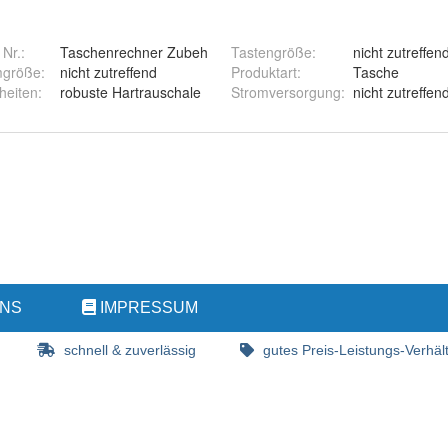
 Nr.:
Taschenrechner Zubeh
Tastengröße
:
nicht zutreffen
mgröße
:
nicht zutreffend
Produktart
:
Tasche
heiten
:
robuste Hartrauschale
Stromversorgung
:
nicht zutreffen