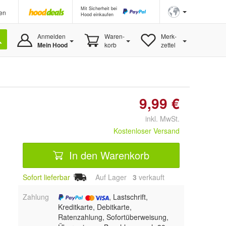
Mit Sicherheit bei
en
Hood einkaufen
Anmelden
Waren-
Merk-
Mein Hood
korb
zettel
9,99 €
inkl. MwSt.
Kostenloser Versand
In den Warenkorb
Sofort lieferbar
Auf Lager
3
 verkauft
Zahlung
, Lastschrift,
Kreditkarte, Debitkarte,
Ratenzahlung, Sofortüberweisung,