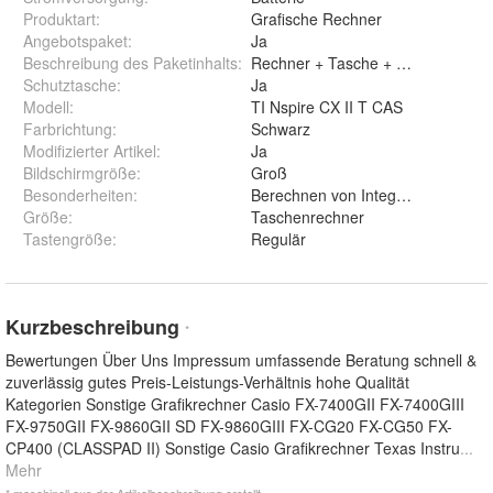
Produktart
:
Grafische Rechner
Angebotspaket
:
Ja
Beschreibung des Paketinhalts
:
Rechner + Tasche + ScreenProtect
Schutztasche
:
Ja
Modell
:
TI Nspire CX II T CAS
Farbrichtung
:
Schwarz
Modifizierter Artikel
:
Ja
Bildschirmgröße
:
Groß
Besonderheiten
:
Berechnen von Integralen
Größe
:
Taschenrechner
Tastengröße
:
Regulär
Kurzbeschreibung
*
Bewertungen Über Uns Impressum umfassende Beratung schnell &
zuverlässig gutes Preis-Leistungs-Verhältnis hohe Qualität
Kategorien Sonstige Grafikrechner Casio FX-7400GII FX-7400GIII
FX-9750GII FX-9860GII SD FX-9860GIII FX-CG20 FX-CG50 FX-
CP400 (CLASSPAD II) Sonstige Casio Grafikrechner Texas Instru
...
Mehr