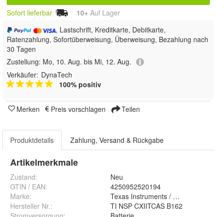
Sofort lieferbar
10+
Auf Lager
, Lastschrift, Kreditkarte, Debitkarte,
Ratenzahlung, Sofortüberweisung, Überweisung, Bezahlung nach
30 Tagen
Zustellung:
Mo, 10. Aug. bis Mi, 12. Aug.
Verkäufer:
DynaTech
100% positiv
Merken
Preis vorschlagen
Teilen
Produktdetails
Zahlung, Versand & Rückgabe
Artikelmerkmale
Zustand:
Neu
GTIN / EAN:
4250952520194
Marke:
Texas Instruments / Dynatech
Hersteller Nr.:
TI NSP CXIITCAS B162
Stromversorgung
:
Batterie