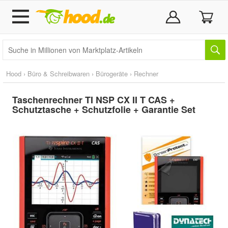
Hood
›
Büro & Schreibwaren
›
Bürogeräte
›
Rechner
Taschenrechner TI NSP CX II T CAS +
Schutztasche + Schutzfolie + Garantie Set