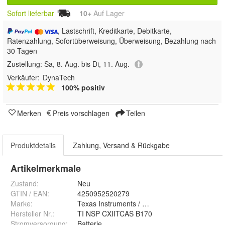
Sofort lieferbar
10+
Auf Lager
, Lastschrift, Kreditkarte, Debitkarte,
Ratenzahlung, Sofortüberweisung, Überweisung, Bezahlung nach
30 Tagen
Zustellung:
Sa, 8. Aug. bis Di, 11. Aug.
Verkäufer:
DynaTech
100% positiv
Merken
Preis vorschlagen
Teilen
Produktdetails
Zahlung, Versand & Rückgabe
Artikelmerkmale
Zustand:
Neu
GTIN / EAN:
4250952520279
Marke:
Texas Instruments / Dynatech
Hersteller Nr.:
TI NSP CXIITCAS B170
Stromversorgung
:
Batterie