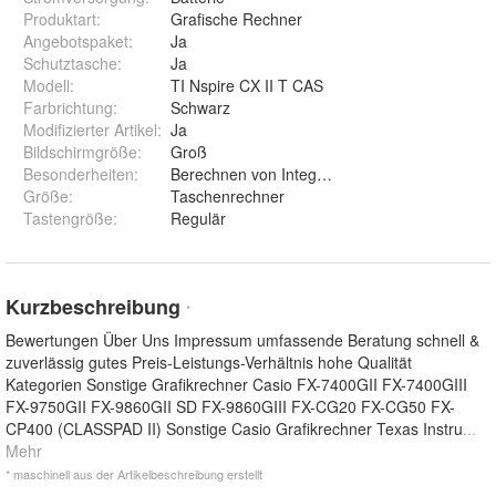
Produktart
:
Grafische Rechner
Angebotspaket
:
Ja
Schutztasche
:
Ja
Modell
:
TI Nspire CX II T CAS
Farbrichtung
:
Schwarz
Modifizierter Artikel
:
Ja
Bildschirmgröße
:
Groß
Besonderheiten
:
Berechnen von Integralen
Größe
:
Taschenrechner
Tastengröße
:
Regulär
Kurzbeschreibung
*
Bewertungen Über Uns Impressum umfassende Beratung schnell &
zuverlässig gutes Preis-Leistungs-Verhältnis hohe Qualität
Kategorien Sonstige Grafikrechner Casio FX-7400GII FX-7400GIII
FX-9750GII FX-9860GII SD FX-9860GIII FX-CG20 FX-CG50 FX-
CP400 (CLASSPAD II) Sonstige Casio Grafikrechner Texas Instru
...
Mehr
* maschinell aus der Artikelbeschreibung erstellt