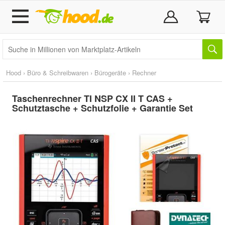
Hood
›
Büro & Schreibwaren
›
Bürogeräte
›
Rechner
Taschenrechner TI NSP CX II T CAS +
Schutztasche + Schutzfolie + Garantie Set