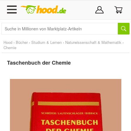
Hood
›
Bücher
›
Studium & Lernen
›
Naturwissenschaft & Mathematik
›
Chemie
Taschenbuch der Chemie