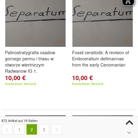
Palinostratygrafia osadow
Fossil ceratiods: A revision of
gornego permu i triasu w
Endoceratium dettmannae
otworze wiertniczym
from the early Cenomanian
Radwanow IG 1.
10,00 €
10,00 €
Kostenloser Versand
Kostenloser Versand
872 Artikel auf 19 Seiten
1
2
3