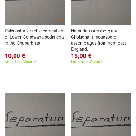
Palynostratigraphic correlation
Namurian (Arnsbergian/
of Lower Gondwana sediments
Chokierian) megaspore
in the Chuparbhita
assemblages from northeast
England.
10,00 €
15,00 €
Kostenloser Versand
Kostenloser Versand