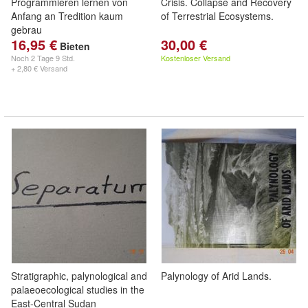
Programmieren lernen von
Crisis. Collapse and Recovery
Anfang an Tredition kaum
of Terrestrial Ecosystems.
gebrau
16,95 €
30,00 €
Bieten
Noch
2 Tage 9 Std.
Kostenloser Versand
+ 2,80 € Versand
Stratigraphic, palynological and
Palynology of Arid Lands.
palaeoecological studies in the
East-Central Sudan