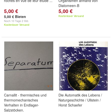
roches en vue de leur etude ...
Organismen anhand von
Diatomeen-B
5,00 €
5,00 €
Kostenloser Versand
5,00 € Bieten
Noch
10 Tage 2 Std.
Kostenloser Versand
Carnallit - thermisches und
Die Automatik des Lebens /
thermomechanisches
Naturgeschichte / Ullstein /
Verhalten in Endlager-
Horst Schaefer
Salzstöcken.