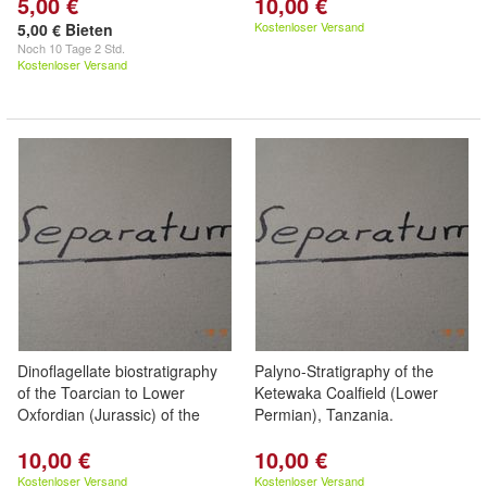
5,00 €
10,00 €
Kostenloser Versand
5,00 € Bieten
Noch
10 Tage 2 Std.
Kostenloser Versand
Dinoflagellate biostratigraphy
Palyno-Stratigraphy of the
of the Toarcian to Lower
Ketewaka Coalfield (Lower
Oxfordian (Jurassic) of the
Permian), Tanzania.
10,00 €
10,00 €
Kostenloser Versand
Kostenloser Versand