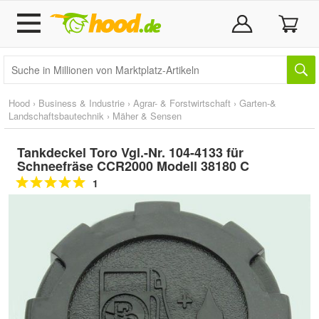
Hood
›
Business & Industrie
›
Agrar- & Forstwirtschaft
›
Garten-&
Landschaftsbautechnik
›
Mäher & Sensen
Tankdeckel Toro Vgl.-Nr. 104-4133 für
Schneefräse CCR2000 Modell 38180 C
1